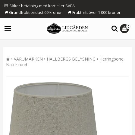
Säker betalning med kort eller SVEA
Grundfrakt endast 69 kronor
Fraktfritt över 1 000 kronor
0
VARUMÄRKEN
HALLBERGS BELYSNING
Herringbone
Natur rund