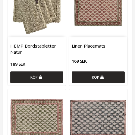
HEMP Bordstabletter
Linen Placemats
Natur
169 SEK
189 SEK
KÖP
KÖP