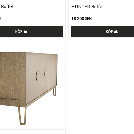
Buffét
HUNTER Buffé
K
18 200 SEK
KÖP
KÖP