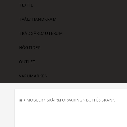
TEXTIL
TVÅL/ HANDKRÄM
TRÄDGÅRD/ UTERUM
HÖGTIDER
OUTLET
VARUMÄRKEN
MÖBLER
SKÅP&FÖRVARING
BUFFÈ&SKÄNK