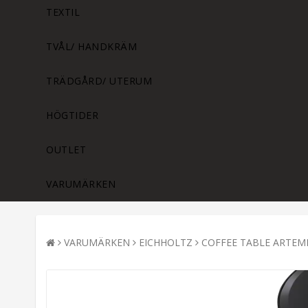
TEXTIL
TVÅL/ HANDKRÄM
TRÄDGÅRD/ UTERUM
HÖGTIDER
OUTLET
VARUMÄRKEN
VARUMÄRKEN
EICHHOLTZ
COFFEE TABLE ARTEMI