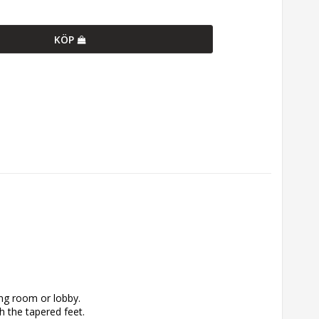
KÖP
ng room or lobby. 
 the tapered feet. 