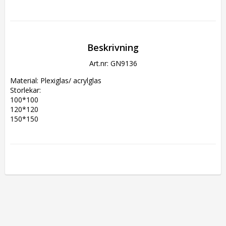
Beskrivning
Art.nr: GN9136
Material: Plexiglas/ acrylglas
Storlekar:
100*100
120*120
150*150