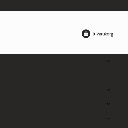
0
Varukorg
Din varukorg är tom