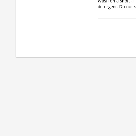
Wash on a short (1
detergent. Do not s