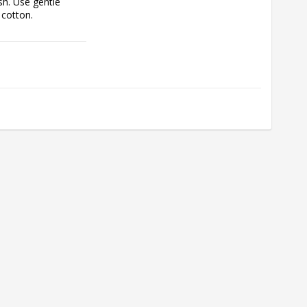
h. Use gentle 
 cotton.