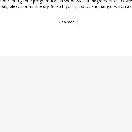
 hour) and gentle program for silk/wool. Max 40 degrees. No ECO was
oak, bleach or tumble dry. Stretch your product and hang dry. Iron as
Visa mer