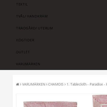
TEXTIL
TVÅL/ HANDKRÄM
TRÄDGÅRD/ UTERUM
HÖGTIDER
OUTLET
VARUMÄRKEN
VARUMÄRKEN
CHAMOIS
1. Tablecloth - Paradise -