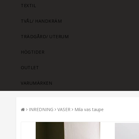
TEXTIL
TVÅL/ HANDKRÄM
TRÄDGÅRD/ UTERUM
HÖGTIDER
OUTLET
VARUMÄRKEN
INREDNING
VASER
Mila vas taupe