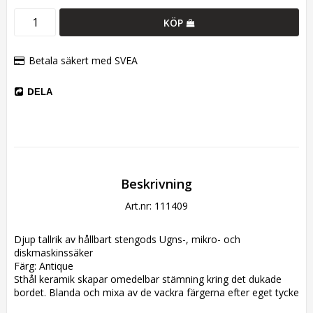
KÖP
Betala säkert med SVEA
DELA
Beskrivning
Art.nr: 111409
Djup tallrik av hållbart stengods Ugns-, mikro- och 
diskmaskinssäker
Färg: Antique
Sthål keramik skapar omedelbar stämning kring det dukade 
bordet. Blanda och mixa av de vackra färgerna efter eget tycke 
och smak. Förändra uttryck efter säsong och tillfälle.