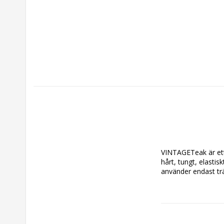
VINTAGETeak är ett 
hårt, tungt, elastis
använder endast trä
Obehandlad teak änd
tiden. Våra teakmö
kiselvitriol som akt