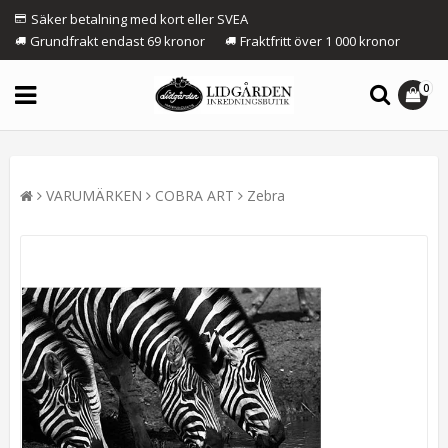
Säker betalning med kort eller SVEA
Grundfrakt endast 69 kronor
Fraktfritt över 1 000 kronor
0
VARUMÄRKEN
COBRA ART
Zebra