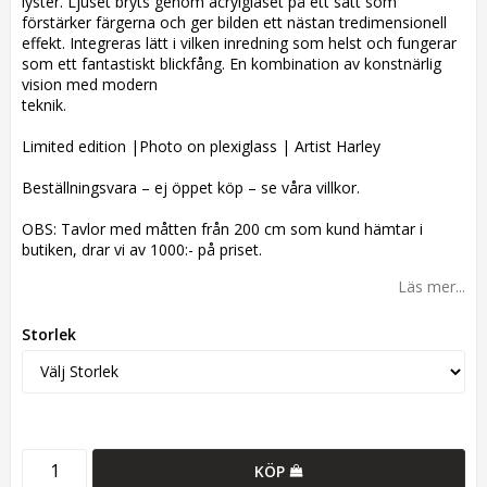
lyster. Ljuset bryts genom acrylglaset på ett sätt som
förstärker färgerna och ger bilden ett nästan tredimensionell
effekt. Integreras lätt i vilken inredning som helst och fungerar
som ett fantastiskt blickfång. En kombination av konstnärlig
vision med modern
teknik.
Limited edition |Photo on plexiglass | Artist Harley
Beställningsvara – ej öppet köp – se våra villkor.
OBS: Tavlor med måtten från 200 cm som kund hämtar i
butiken, drar vi av 1000:- på priset.
Läs mer...
Storlek
KÖP