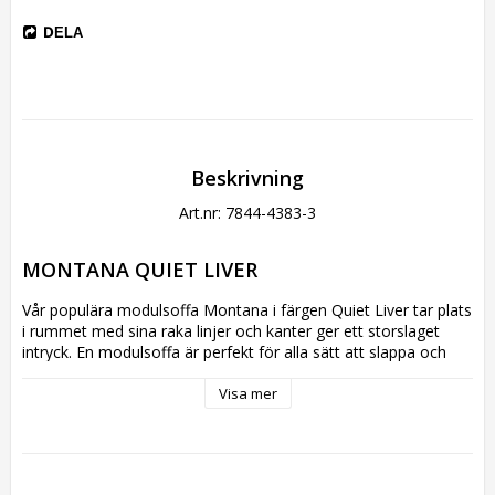
DELA
Beskrivning
Art.nr: 7844-4383-3
MONTANA QUIET LIVER
Vår populära modulsoffa Montana i färgen Quiet Liver tar plats 
i rummet med sina raka linjer och kanter ger ett storslaget 
intryck. En modulsoffa är perfekt för alla sätt att slappa och 
den kommer att få ut det mesta av din plats! Du bestämmer 
soffans uppbyggnad själv, och formar den efter din 
Visa mer
personlighet och stil.
Chenillegarnet i tyget ger Quiet en extra mjuk, fyllig och lyxig 
känsla. Observera att vid daglig användning kan en ullig/luddig 
effekt uppstå, vilket är ett resultat av att möbeln använts och 