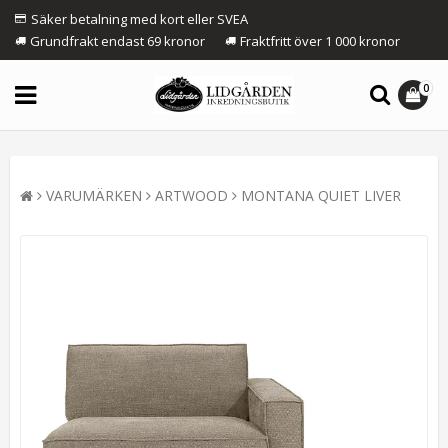
Säker betalning med kort eller SVEA
Grundfrakt endast 69 kronor
Fraktfritt över 1 000 kronor
0
VARUMÄRKEN
ARTWOOD
MONTANA QUIET LIVER